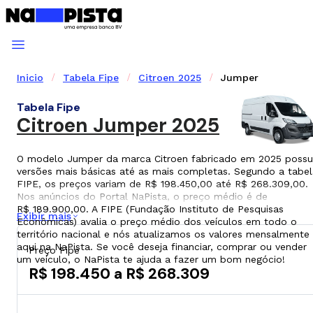
Inicio
Tabela Fipe
Citroen 2025
Jumper
Tabela Fipe
Citroen Jumper 2025
O modelo Jumper da marca Citroen fabricado em 2025 possu
versões mais básicas até as mais completas. Segundo a tabel
FIPE, os preços variam de R$ 198.450,00 até R$ 268.309,00.
Nos anúncios do Portal NaPista, o preço médio é de
R$ 189.900,00. A FIPE (Fundação Instituto de Pesquisas
Exibir mais
Econômicas) avalia o preço médio dos veículos em todo o
território nacional e nós atualizamos os valores mensalmente
aqui na NaPista. Se você deseja financiar, comprar ou vender
Preço Fipe
um veículo, o NaPista te ajuda a fazer um bom negócio!
R$ 198.450 a R$ 268.309