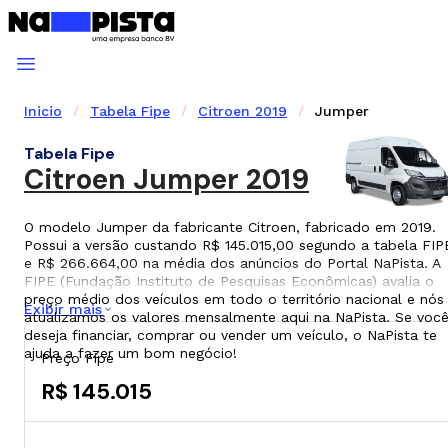
Inicio
Tabela Fipe
Citroen 2019
Jumper
Tabela Fipe
Citroen Jumper 2019
O modelo Jumper da fabricante Citroen, fabricado em 2019.
Possui a versão custando R$ 145.015,00 segundo a tabela FIP
e R$ 266.664,00 na média dos anúncios do Portal NaPista. A
FIPE (Fundação Instituto de Pesquisas Econômicas) avalia o
preço médio dos veículos em todo o território nacional e nós
Exibir mais
atualizamos os valores mensalmente aqui na NaPista. Se voc
deseja financiar, comprar ou vender um veículo, o NaPista te
ajuda a fazer um bom negócio!
Preço Fipe
R$ 145.015