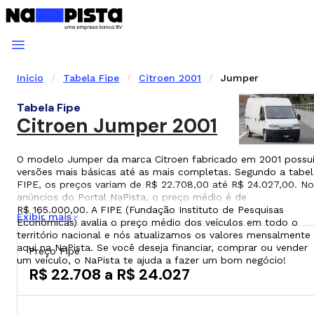
Inicio
Tabela Fipe
Citroen 2001
Jumper
Tabela Fipe
Citroen Jumper 2001
O modelo Jumper da marca Citroen fabricado em 2001 possu
versões mais básicas até as mais completas. Segundo a tabel
FIPE, os preços variam de R$ 22.708,00 até R$ 24.027,00. No
anúncios do Portal NaPista, o preço médio é de
R$ 165.000,00. A FIPE (Fundação Instituto de Pesquisas
Exibir mais
Econômicas) avalia o preço médio dos veículos em todo o
território nacional e nós atualizamos os valores mensalmente
aqui na NaPista. Se você deseja financiar, comprar ou vender
Preço Fipe
um veículo, o NaPista te ajuda a fazer um bom negócio!
R$ 22.708 a R$ 24.027