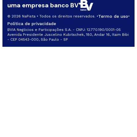
uma empresa banco BV
Termo de uso
© 2026 NaPista • Todos os direitos reservados. •
•
Política de privacidade
BVIA Negócios e Participações S.A. - CNPJ: 12.770.190/0001-05
Avenida Presidente Juscelino Kubitschek, 180, Andar 16, Itaim Bibi
- CEP 04543-000, São Paulo - SP