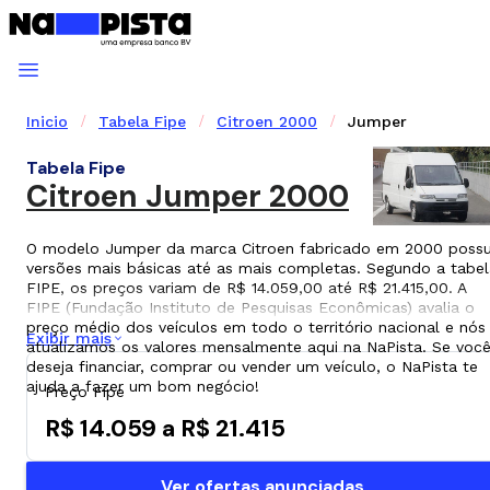
Inicio
Tabela Fipe
Citroen 2000
Jumper
Tabela Fipe
Citroen Jumper 2000
O modelo Jumper da marca Citroen fabricado em 2000 possu
versões mais básicas até as mais completas. Segundo a tabel
FIPE, os preços variam de R$ 14.059,00 até R$ 21.415,00. A
FIPE (Fundação Instituto de Pesquisas Econômicas) avalia o
preço médio dos veículos em todo o território nacional e nós
Exibir mais
atualizamos os valores mensalmente aqui na NaPista. Se voc
deseja financiar, comprar ou vender um veículo, o NaPista te
ajuda a fazer um bom negócio!
Preço Fipe
R$ 14.059 a R$ 21.415
Ver ofertas anunciadas