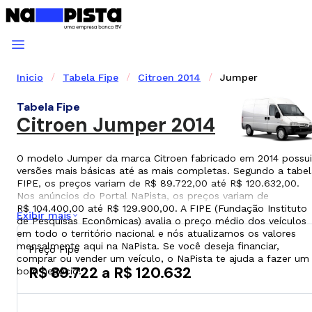
Inicio
Tabela Fipe
Citroen 2014
Jumper
Tabela Fipe
Citroen Jumper 2014
O modelo Jumper da marca Citroen fabricado em 2014 possui
versões mais básicas até as mais completas. Segundo a tabel
FIPE, os preços variam de R$ 89.722,00 até R$ 120.632,00.
Nos anúncios do Portal NaPista, os preços variam de
R$ 104.400,00 até R$ 129.900,00. A FIPE (Fundação Instituto
Exibir mais
de Pesquisas Econômicas) avalia o preço médio dos veículos
em todo o território nacional e nós atualizamos os valores
mensalmente aqui na NaPista. Se você deseja financiar,
Preço Fipe
comprar ou vender um veículo, o NaPista te ajuda a fazer um
R$ 89.722 a R$ 120.632
bom negócio!