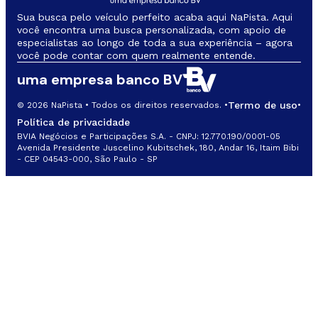
Sua busca pelo veículo perfeito acaba aqui NaPista. Aqui
você encontra uma busca personalizada, com apoio de
especialistas ao longo de toda a sua experiência – agora
você pode contar com quem realmente entende.
uma empresa banco BV
Termo de uso
© 2026 NaPista • Todos os direitos reservados. •
•
Política de privacidade
BVIA Negócios e Participações S.A. - CNPJ: 12.770.190/0001-05
Avenida Presidente Juscelino Kubitschek, 180, Andar 16, Itaim Bibi
- CEP 04543-000, São Paulo - SP