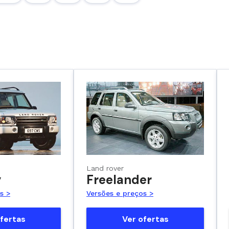
Land rover
y
Freelander
s >
Versões e preços >
fertas
Ver ofertas