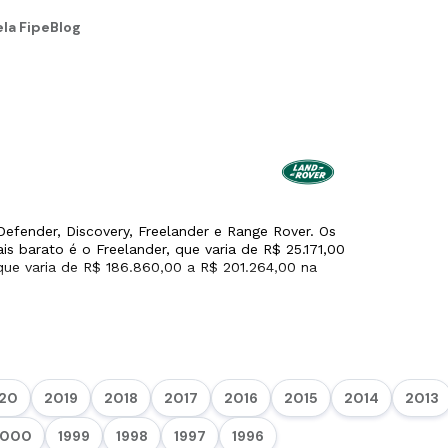
la Fipe
Blog
efender, Discovery, Freelander e Range Rover. Os
s barato é o Freelander, que varia de R$ 25.171,00
que varia de R$ 186.860,00 a R$ 201.264,00 na
20
2019
2018
2017
2016
2015
2014
2013
2000
1999
1998
1997
1996