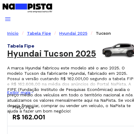
Inicio
Tabela Fipe
Hyundai 2025
Tucson
Tabela Fipe
Hyundai Tucson 2025
A marca Hyundai fabricou este modelo até o ano 2025. O
modelo Tucson da fabricante Hyundai, fabricado em 2025.
Possui a versão custando R$ 162.001,00 segundo a tabela FIP
e R$ 162.608,00 na média dos anúncios do Portal NaPista. A
FIPE (Fundação Instituto de Pesquisas Econômicas) avalia o
Exibir mais
preço médio dos veículos em todo o território nacional e nós
atualizamos os valores mensalmente aqui na NaPista. Se voc
deseja financiar, comprar ou vender um veículo, o NaPista te
Preço Fipe
ajuda a fazer um bom negócio!
R$ 162.001