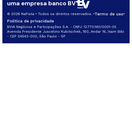
uma empresa banco BV
Termo de uso
© 2026 NaPista • Todos os direitos reservados. •
•
Política de privacidade
BVIA Negócios e Participações S.A. - CNPJ: 12.770.190/0001-05
Avenida Presidente Juscelino Kubitschek, 180, Andar 16, Itaim Bibi
- CEP 04543-000, São Paulo - SP