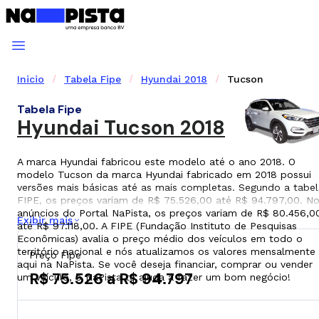
Inicio
Tabela Fipe
Hyundai 2018
Tucson
Tabela Fipe
Hyundai Tucson 2018
A marca Hyundai fabricou este modelo até o ano 2018. O
modelo Tucson da marca Hyundai fabricado em 2018 possui
versões mais básicas até as mais completas. Segundo a tabel
FIPE, os preços variam de R$ 75.526,00 até R$ 94.797,00. N
anúncios do Portal NaPista, os preços variam de R$ 80.456,0
Exibir mais
até R$ 97.118,00. A FIPE (Fundação Instituto de Pesquisas
Econômicas) avalia o preço médio dos veículos em todo o
território nacional e nós atualizamos os valores mensalmente
Preço Fipe
aqui na NaPista. Se você deseja financiar, comprar ou vender
R$ 75.526 a R$ 94.797
um veículo, o NaPista te ajuda a fazer um bom negócio!