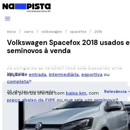
Início
carro
volkswagen
spacefox
2018
Volkswagen Spacefox 2018 usados e
seminovos à venda
Já comparou as versões? Você está buscando uma
Ver mais
opção de
entrada
,
intermediária
,
esportiva
ou
completa
?
25 ofertas encontradas
Relevância
Você prioriza ofertas com
baixa km
, com
preço abaixo da FIPE
ou que seja um
seminovo
?