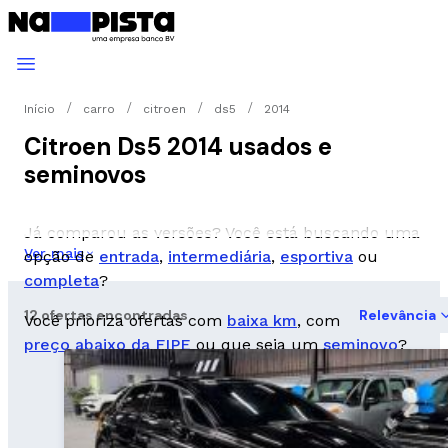
Início
carro
citroen
ds5
2014
Citroen Ds5 2014 usados e
seminovos
Já comparou as versões? Você está buscando uma
Ver mais
opção de
entrada
,
intermediária
,
esportiva
ou
completa
?
12 ofertas encontradas
Relevância
Você prioriza ofertas com
baixa km
, com
preço abaixo da FIPE
ou que seja um
seminovo
?