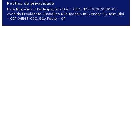
Política de privacidade
BVIA Negócios e Participações S.A. - CNPJ: 12.770.190/0001-05
Avenida Presidente Juscelino Kubitschek, 180, Andar 16, Itaim Bibi
- CEP 04543-000, São Paulo - SP