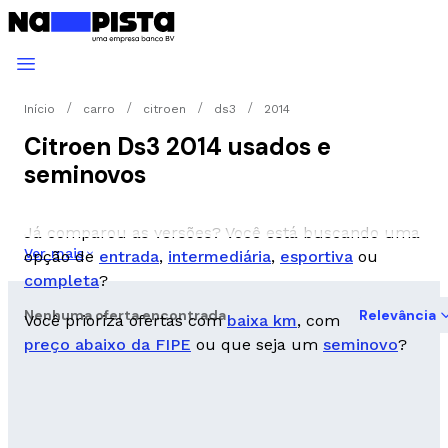
Início
carro
citroen
ds3
2014
Citroen Ds3 2014 usados e
seminovos
Já comparou as versões? Você está buscando uma
Ver mais
opção de
entrada
,
intermediária
,
esportiva
ou
completa
?
Nenhuma oferta encontrada
Relevância
Você prioriza ofertas com
baixa km
, com
preço abaixo da FIPE
ou que seja um
seminovo
?