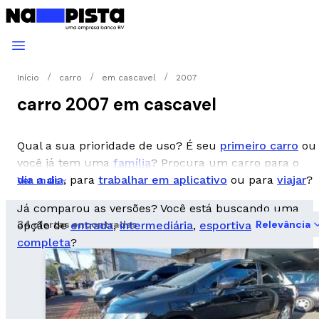
Início
carro
em cascavel
2007
carro 2007 em cascavel
Qual a sua prioridade de uso? É seu
primeiro carro
ou
você já tem uma
família
? Procura um carro para o
dia a dia
, para
trabalhar em aplicativo
ou para
viajar
?
Ver mais
Já comparou as versões? Você está buscando uma
34 ofertas encontradas
Relevância
opção de
entrada
,
intermediária
,
esportiva
ou
completa
?