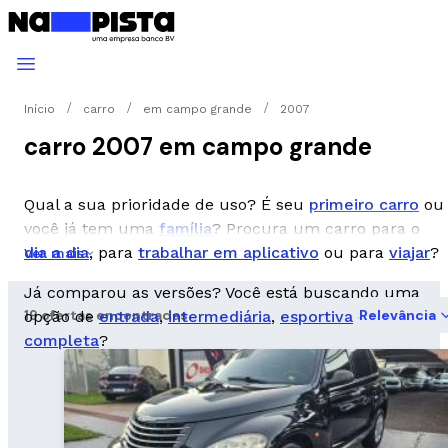
Início
carro
em campo grande
2007
carro 2007 em campo grande
Qual a sua prioridade de uso? É seu
primeiro carro
ou
você já tem uma
família
? Procura um carro para o
dia a dia
, para
trabalhar em aplicativo
ou para
viajar
?
Ver mais
Já comparou as versões? Você está buscando uma
19 ofertas encontradas
Relevância
opção de
entrada
,
intermediária
,
esportiva
ou
completa
?