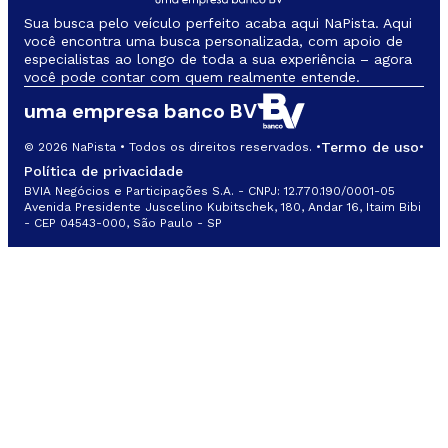
Sua busca pelo veículo perfeito acaba aqui NaPista. Aqui
você encontra uma busca personalizada, com apoio de
especialistas ao longo de toda a sua experiência – agora
você pode contar com quem realmente entende.
uma empresa banco BV
Termo de uso
© 2026 NaPista • Todos os direitos reservados. •
•
Política de privacidade
BVIA Negócios e Participações S.A. - CNPJ: 12.770.190/0001-05
Avenida Presidente Juscelino Kubitschek, 180, Andar 16, Itaim Bibi
- CEP 04543-000, São Paulo - SP