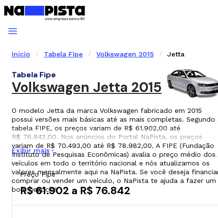
Inicio
Tabela Fipe
Volkswagen 2015
Jetta
Tabela Fipe
Volkswagen Jetta 2015
O modelo Jetta da marca Volkswagen fabricado em 2015
possui versões mais básicas até as mais completas. Segundo 
tabela FIPE, os preços variam de R$ 61.902,00 até
R$ 76.842,00. Nos anúncios do Portal NaPista, os preços
variam de R$ 70.493,00 até R$ 78.982,00. A FIPE (Fundação
Exibir mais
Instituto de Pesquisas Econômicas) avalia o preço médio dos
veículos em todo o território nacional e nós atualizamos os
valores mensalmente aqui na NaPista. Se você deseja financiar
Preço Fipe
comprar ou vender um veículo, o NaPista te ajuda a fazer um
R$ 61.902 a R$ 76.842
bom negócio!