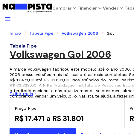
Comprar
Financiar
Vender
Tabe
Inicio
Tabela Fipe
Volkswagen 2006
Gol
Tabela Fipe
Volkswagen Gol 2006
A marca Volkswagen fabricou este modelo até o ano 2006.
2006 possui versões mais básicas até as mais completas. Se
R$ 17.471,00 até R$ 31.801,00. Nos anúncios do Portal NaPis
R$ 33.328,00. A FIPE (Fundação Instituto de Pesquisas Econ
o território nacional e nós atualizamos os valores mensalmen
Exibir mais
comprar ou vender um veículo, o NaPista te ajuda a fazer 
Preço Fipe
Pr
R$ 17.471 a R$ 31.801
R