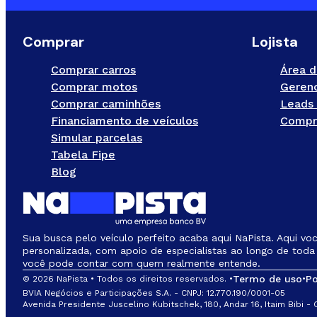
Comprar
Lojista
Comprar carros
Área d
Comprar motos
Gerenc
Comprar caminhões
Leads 
Financiamento de veículos
Compr
Simular parcelas
Tabela Fipe
Blog
Sua busca pelo veículo perfeito acaba aqui NaPista. Aqui vo
personalizada, com apoio de especialistas ao longo de toda 
você pode contar com quem realmente entende.
Termo de uso
Po
© 2026 NaPista • Todos os direitos reservados. •
•
BVIA Negócios e Participações S.A. - CNPJ: 12.770.190/0001-05
Avenida Presidente Juscelino Kubitschek, 180, Andar 16, Itaim Bibi -