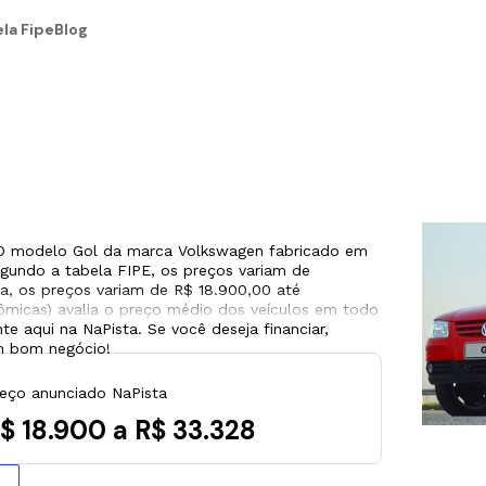
la Fipe
Blog
 O modelo Gol da marca Volkswagen fabricado em
gundo a tabela FIPE, os preços variam de
ta, os preços variam de R$ 18.900,00 até
ômicas) avalia o preço médio dos veículos em todo
te aqui na NaPista. Se você deseja financiar,
um bom negócio!
eço anunciado NaPista
$ 18.900 a R$ 33.328