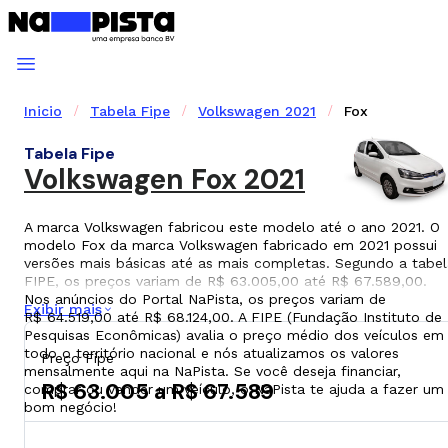
Inicio
Tabela Fipe
Volkswagen 2021
Fox
Tabela Fipe
Volkswagen Fox 2021
A marca Volkswagen fabricou este modelo até o ano 2021. O
modelo Fox da marca Volkswagen fabricado em 2021 possui
versões mais básicas até as mais completas. Segundo a tabel
FIPE, os preços variam de R$ 63.005,00 até R$ 67.589,00.
Nos anúncios do Portal NaPista, os preços variam de
Exibir mais
R$ 64.519,00 até R$ 68.124,00. A FIPE (Fundação Instituto de
Pesquisas Econômicas) avalia o preço médio dos veículos em
todo o território nacional e nós atualizamos os valores
Preço Fipe
mensalmente aqui na NaPista. Se você deseja financiar,
R$ 63.005 a R$ 67.589
comprar ou vender um veículo, o NaPista te ajuda a fazer um
bom negócio!