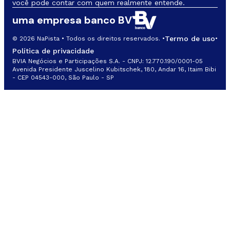
você pode contar com quem realmente entende.
uma empresa banco BV
Termo de uso
© 2026 NaPista • Todos os direitos reservados. •
•
Política de privacidade
BVIA Negócios e Participações S.A. - CNPJ: 12.770.190/0001-05
Avenida Presidente Juscelino Kubitschek, 180, Andar 16, Itaim Bibi
- CEP 04543-000, São Paulo - SP