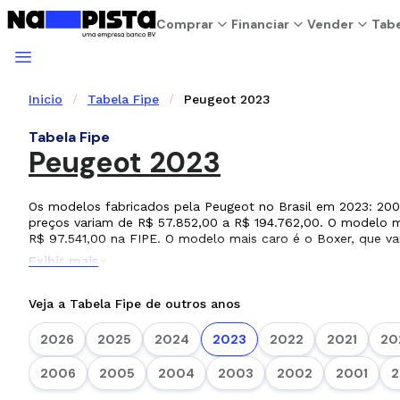
Comprar
Financiar
Vender
Tabe
Inicio
Tabela Fipe
Peugeot 2023
Tabela Fipe
Peugeot 2023
Os modelos fabricados pela Peugeot no Brasil em 2023: 2008
preços variam de R$ 57.852,00 a R$ 194.762,00. O modelo m
R$ 97.541,00 na FIPE. O modelo mais caro é o Boxer, que va
Exibir mais
Veja a Tabela Fipe de outros anos
2026
2025
2024
2023
2022
2021
20
2006
2005
2004
2003
2002
2001