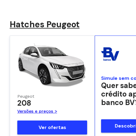
Hatches Peugeot
Simule sem c
Quer sabe
crédito a
Peugeot
banco BV
208
Versões e preços >
Descobri
Ver ofertas