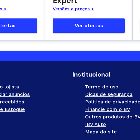
Expert
s >
Versões e preços >
fertas
Ver ofertas
Institucional
o lojista
Termo de uso
iar anúncios
Dicas de segurança
recebidos
Política de privacidad
e Estoque
Financie com o BV
Outros produtos do B
IBV Auto
Mapa do site