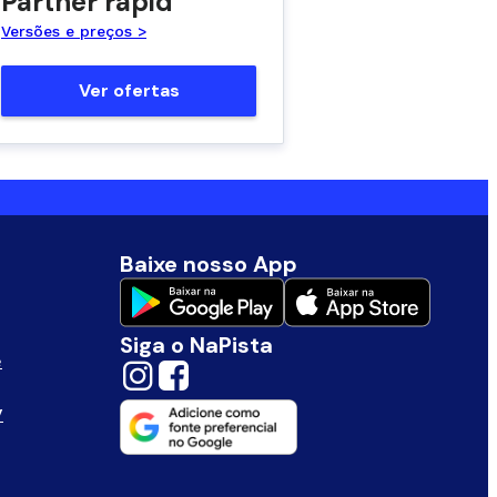
Partner rapid
Versões e preços >
Ver ofertas
Baixe nosso App
Siga o NaPista
e
V