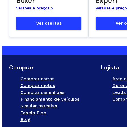
Boxer
Expert
Versões e preços >
Versões e preço
Ver ofertas
Ver o
Comprar
Lojista
Comprar carros
Área d
Comprar motos
Gerenc
Comprar caminhões
Leads 
Financiamento de veículos
Compr
Simular parcelas
Tabela Fipe
Blog