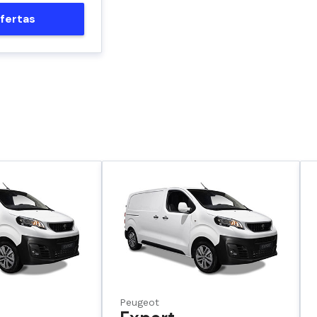
fertas
Peugeot