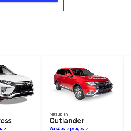
Mitsubishi
ross
Outlander
s >
Versões e preços >