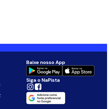
Baixe nosso App
Siga o NaPista
e
V