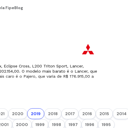
la Fipe
Blog
, Eclipse Cross, L200 Triton Sport, Lancer,
202.154,00. O modelo mais barato é o Lancer, que
s caro é o Pajero, que varia de R$ 176.915,00 a
21
2020
2019
2018
2017
2016
2015
2014
2001
2000
1999
1998
1997
1996
1995