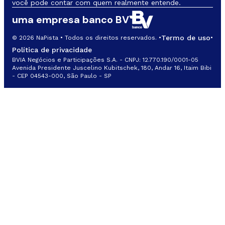
você pode contar com quem realmente entende.
uma empresa banco BV
Termo de uso
© 2026 NaPista • Todos os direitos reservados. •
•
Política de privacidade
BVIA Negócios e Participações S.A. - CNPJ: 12.770.190/0001-05
Avenida Presidente Juscelino Kubitschek, 180, Andar 16, Itaim Bibi
- CEP 04543-000, São Paulo - SP