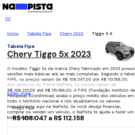
Inicio
Tabela Fipe
Chery 2023
Tiggo 5 X
Tabela Fipe
Chery Tiggo 5x 2023
O modelo Tiggo 5x da marca Chery fabricado em 2023 possui
versões mais básicas até as mais completas. Segundo a tabel
FIPE, os preços variam de R$ 108.047,00 até R$ 112.158,00.
Nos anúncios do Portal NaPista, os preços variam de
R$ 108.231,00 até R$ 115.166,00. A FIPE (Fundação Instituto d
Exibir mais
Pesquisas Econômicas) avalia o preço médio dos veículos em
todo o território nacional e nós atualizamos os valores
mensalmente aqui na NaPista. Se você deseja financiar,
Preço Fipe
comprar ou vender um veículo, o NaPista te ajuda a fazer um
R$ 108.047 a R$ 112.158
bom negócio!