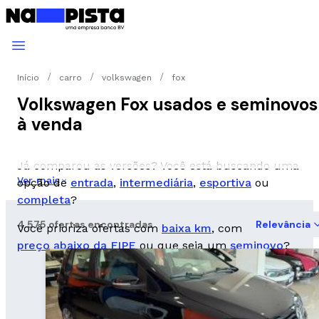
Início
carro
volkswagen
fox
Volkswagen Fox usados e seminovos
à venda
Já comparou as versões? Você está buscando uma
Ver mais
opção de
entrada
,
intermediária
,
esportiva
ou
completa
?
4.575 ofertas encontradas
Relevância
Você prioriza ofertas com
baixa km
, com
preço abaixo da FIPE
ou que seja um
seminovo
?