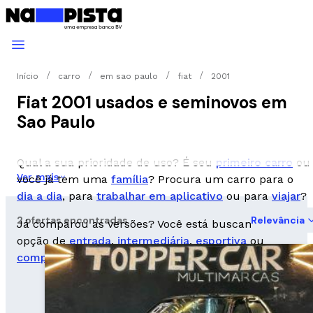
Início
carro
em sao paulo
fiat
2001
Fiat 2001 usados e seminovos em
Sao Paulo
Qual a sua prioridade de uso? É seu
primeiro carro
ou
Ver mais
você já tem uma
família
? Procura um carro para o
dia a dia
, para
trabalhar em aplicativo
ou para
viajar
?
2 ofertas encontradas
Relevância
Já comparou as versões? Você está buscando uma
opção de
entrada
,
intermediária
,
esportiva
ou
completa
?