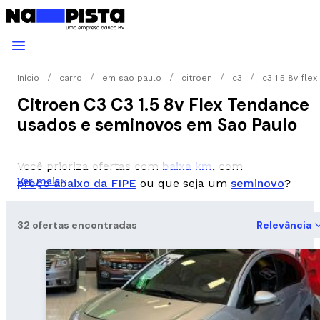
Início
carro
em sao paulo
citroen
c3
c3 1.5 8v fle
Citroen C3 C3 1.5 8v Flex Tendance
usados e seminovos em Sao Paulo
Você prioriza ofertas com
baixa km
, com
Ver mais
preço abaixo da FIPE
ou que seja um
seminovo
?
32 ofertas encontradas
Relevância