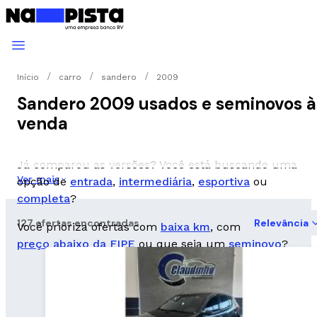
Início
carro
sandero
2009
Sandero 2009 usados e seminovos à
venda
Já comparou as versões? Você está buscando uma
Ver mais
opção de
entrada
,
intermediária
,
esportiva
ou
completa
?
127 ofertas encontradas
Relevância
Você prioriza ofertas com
baixa km
, com
preço abaixo da FIPE
ou que seja um
seminovo
?