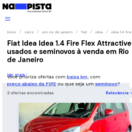
Início
carro
em rio de janeiro
fiat
idea
idea 1.4 fire
Fiat Idea Idea 1.4 Fire Flex Attractive
usados e seminovos à venda em Rio
de Janeiro
Ver mais
Você prioriza ofertas com
baixa km
, com
preço abaixo da FIPE
ou que seja um
seminovo
?
2 ofertas encontradas
Relevância