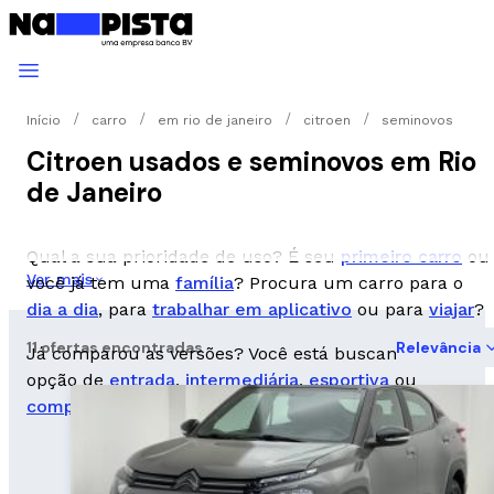
Início
carro
em rio de janeiro
citroen
seminovos
Citroen usados e seminovos em Rio
de Janeiro
Qual a sua prioridade de uso? É seu
primeiro carro
ou
Ver mais
você já tem uma
família
? Procura um carro para o
dia a dia
, para
trabalhar em aplicativo
ou para
viajar
?
11 ofertas encontradas
Relevância
Já comparou as versões? Você está buscando uma
opção de
entrada
,
intermediária
,
esportiva
ou
completa
?