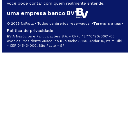
você pode contar com quem realmente entende.
uma empresa banco BV
Termo de uso
© 2026 NaPista • Todos os direitos reservados. •
•
Política de privacidade
BVIA Negócios e Participações S.A. - CNPJ: 12.770.190/0001-05
Avenida Presidente Juscelino Kubitschek, 180, Andar 16, Itaim Bibi
- CEP 04543-000, São Paulo - SP