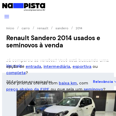
Início
carro
renault
sandero
2014
Renault Sandero 2014 usados e
seminovos à venda
Já comparou as versões? Você está buscando uma
Ver mais
opção de
entrada
,
intermediária
,
esportiva
ou
completa
?
364 ofertas encontradas
Relevância
Você prioriza ofertas com
baixa km
, com
preço abaixo da FIPE
ou que seja um
seminovo
?