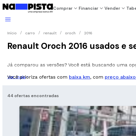
Comprar
Financiar
Vender
Tabe
Início
carro
renault
oroch
2016
Renault Oroch 2016 usados e 
Já comparou as versões? Você está buscando uma o
Você prioriza ofertas com
baixa km
, com
preço abaixo
Ver mais
44 ofertas encontradas