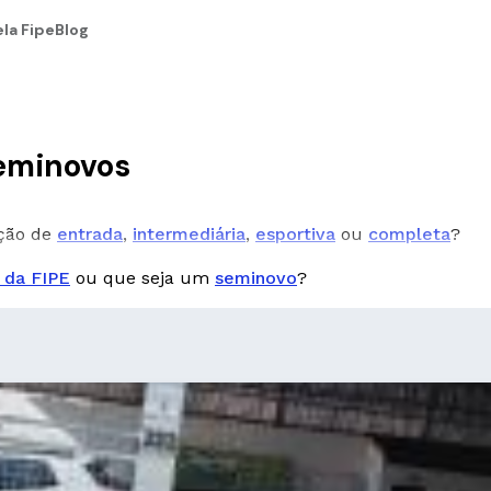
la Fipe
Blog
seminovos
pção de
entrada
,
intermediária
,
esportiva
ou
completa
?
 da FIPE
ou que seja um
seminovo
?