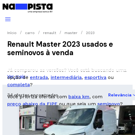
Início
carro
renault
master
2023
Renault Master 2023 usados e
seminovos à venda
Já comparou as versões? Você está buscando uma
Ver mais
opção de
entrada
,
intermediária
,
esportiva
ou
completa
?
34 ofertas encontradas
Relevância
Você prioriza ofertas com
baixa km
, com
preço abaixo da FIPE
ou que seja um
seminovo
?