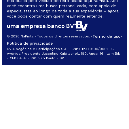
Sua busca pelo veículo perfeito acaba aqui NaPista. Aqui
você encontra uma busca personalizada, com apoio de
especialistas ao longo de toda a sua experiência – agora
você pode contar com quem realmente entende.
uma empresa banco BV
Termo de uso
© 2026 NaPista • Todos os direitos reservados. •
•
Política de privacidade
BVIA Negócios e Participações S.A. - CNPJ: 12.770.190/0001-05
Avenida Presidente Juscelino Kubitschek, 180, Andar 16, Itaim Bibi
- CEP 04543-000, São Paulo - SP