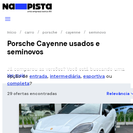
Início
carro
porsche
cayenne
seminovo
Porsche Cayenne usados e
seminovos
Já comparou as versões? Você está buscando uma
Ver mais
opção de
entrada
,
intermediária
,
esportiva
ou
completa
?
29 ofertas encontradas
Relevância