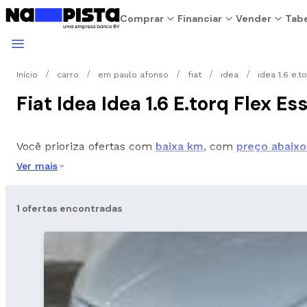
Comprar
Financiar
Vender
Tabe
Início
carro
em paulo afonso
fiat
idea
idea 1.6 e.t
Fiat Idea Idea 1.6 E.torq Flex
Você prioriza ofertas com
baixa km
, com
preço abaixo
Ver mais
1 ofertas encontradas