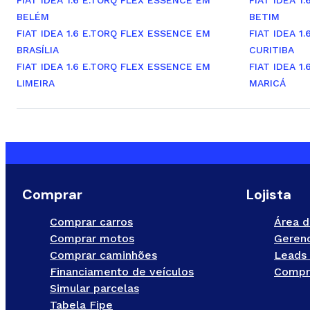
FIAT IDEA 1.6 E.TORQ FLEX ESSENCE EM
FIAT IDEA 1
BELÉM
BETIM
FIAT IDEA 1.6 E.TORQ FLEX ESSENCE EM
FIAT IDEA 1
BRASÍLIA
CURITIBA
FIAT IDEA 1.6 E.TORQ FLEX ESSENCE EM
FIAT IDEA 1
LIMEIRA
MARICÁ
Comprar
Lojista
Comprar carros
Área d
Comprar motos
Gerenc
Comprar caminhões
Leads 
Financiamento de veículos
Compr
Simular parcelas
Tabela Fipe