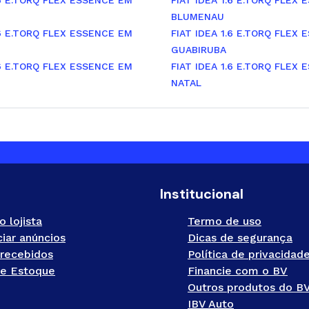
.6 E.TORQ FLEX ESSENCE EM
FIAT IDEA 1.6 E.TORQ FLEX
BLUMENAU
.6 E.TORQ FLEX ESSENCE EM
FIAT IDEA 1.6 E.TORQ FLEX
GUABIRUBA
.6 E.TORQ FLEX ESSENCE EM
FIAT IDEA 1.6 E.TORQ FLEX
NATAL
Institucional
o lojista
Termo de uso
iar anúncios
Dicas de segurança
recebidos
Política de privacidad
e Estoque
Financie com o BV
Outros produtos do B
IBV Auto