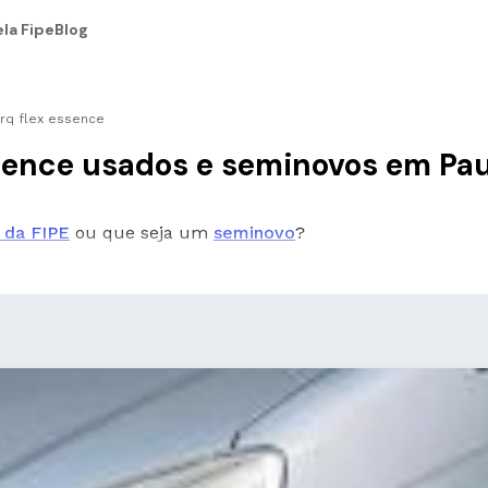
la Fipe
Blog
orq flex essence
 Essence usados e seminovos em Pa
 da FIPE
ou que seja um
seminovo
?