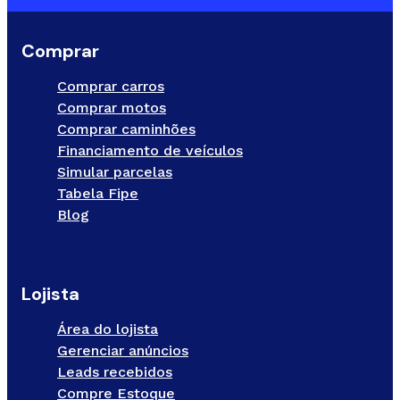
Comprar
Comprar carros
Comprar motos
Comprar caminhões
Financiamento de veículos
Simular parcelas
Tabela Fipe
Blog
Lojista
Área do lojista
Gerenciar anúncios
Leads recebidos
Compre Estoque