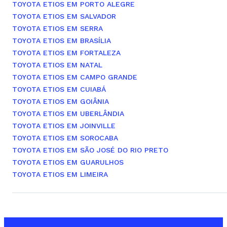
TOYOTA ETIOS EM PORTO ALEGRE
TOYOTA ETIOS EM SALVADOR
TOYOTA ETIOS EM SERRA
TOYOTA ETIOS EM BRASÍLIA
TOYOTA ETIOS EM FORTALEZA
TOYOTA ETIOS EM NATAL
TOYOTA ETIOS EM CAMPO GRANDE
TOYOTA ETIOS EM CUIABÁ
TOYOTA ETIOS EM GOIÂNIA
TOYOTA ETIOS EM UBERLÂNDIA
TOYOTA ETIOS EM JOINVILLE
TOYOTA ETIOS EM SOROCABA
TOYOTA ETIOS EM SÃO JOSÉ DO RIO PRETO
TOYOTA ETIOS EM GUARULHOS
TOYOTA ETIOS EM LIMEIRA