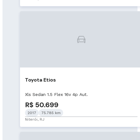
Toyota Etios
Xls Sedan 1.5 Flex 16v 4p Aut.
R$ 50.699
2017
75.785 km
Niterói, RJ