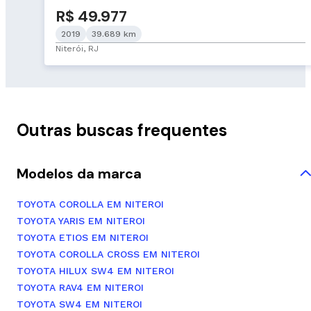
R$ 49.977
2019
39.689 km
Niterói, RJ
Outras buscas frequentes
Modelos da marca
TOYOTA COROLLA EM NITEROI
TOYOTA YARIS EM NITEROI
TOYOTA ETIOS EM NITEROI
TOYOTA COROLLA CROSS EM NITEROI
TOYOTA HILUX SW4 EM NITEROI
TOYOTA RAV4 EM NITEROI
TOYOTA SW4 EM NITEROI