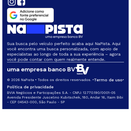
Sua busca pelo veículo perfeito acaba aqui NaPista. Aqui
você encontra uma busca personalizada, com apoio de
especialistas ao longo de toda a sua experiência – agora
você pode contar com quem realmente entende.
uma empresa banco BV
Termo de uso
© 2026 NaPista • Todos os direitos reservados. •
•
Política de privacidade
BVIA Negócios e Participações S.A. - CNPJ: 12.770.190/0001-05
Avenida Presidente Juscelino Kubitschek, 180, Andar 16, Itaim Bibi
- CEP 04543-000, São Paulo - SP