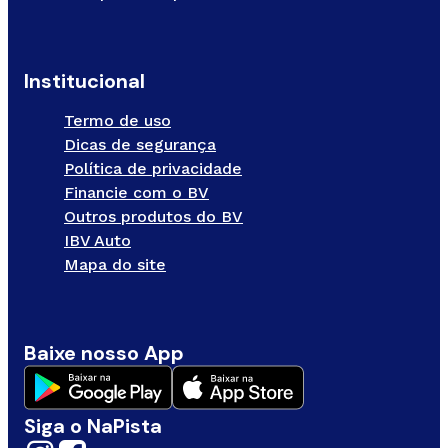
Institucional
Termo de uso
Dicas de segurança
Política de privacidade
Financie com o BV
Outros produtos do BV
IBV Auto
Mapa do site
Baixe nosso App
Siga o NaPista