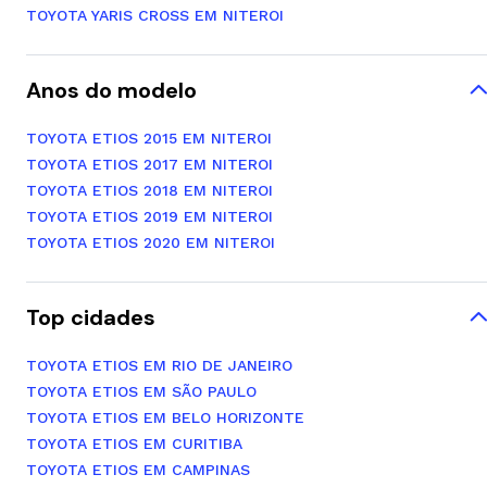
TOYOTA YARIS CROSS EM NITEROI
Anos do modelo
TOYOTA ETIOS 2015 EM NITEROI
TOYOTA ETIOS 2017 EM NITEROI
TOYOTA ETIOS 2018 EM NITEROI
TOYOTA ETIOS 2019 EM NITEROI
TOYOTA ETIOS 2020 EM NITEROI
Top cidades
TOYOTA ETIOS EM RIO DE JANEIRO
TOYOTA ETIOS EM SÃO PAULO
TOYOTA ETIOS EM BELO HORIZONTE
TOYOTA ETIOS EM CURITIBA
TOYOTA ETIOS EM CAMPINAS