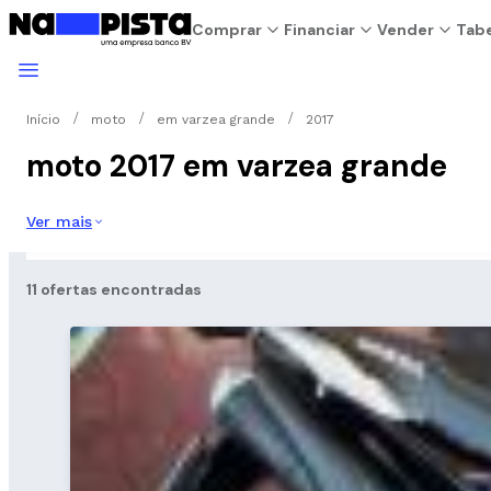
Comprar
Financiar
Vender
Tabe
Início
moto
em varzea grande
2017
moto 2017 em varzea grande
Ver mais
11 ofertas encontradas