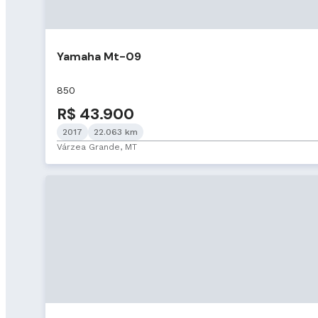
Yamaha Mt-09
850
R$ 43.900
2017
22.063 km
Várzea Grande, MT