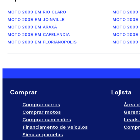
MOTO 2009 EM RIO CLARO
MOTO 2009 
MOTO 2009 EM JOINVILLE
MOTO 2009
MOTO 2009 EM ARAXÁ
MOTO 2009 
MOTO 2009 EM CAFELANDIA
MOTO 2009
MOTO 2009 EM FLORIANOPOLIS
MOTO 2009
Comprar
Lojista
Comprar carros
Área d
Comprar motos
Gerenc
Comprar caminhões
Leads 
Financiamento de veículos
Compr
Simular parcelas