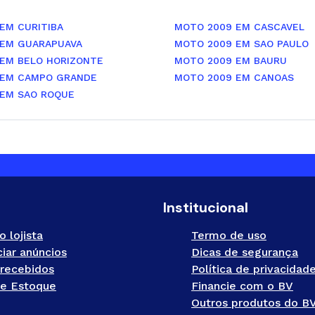
EM CURITIBA
MOTO 2009 EM CASCAVEL
 EM GUARAPUAVA
MOTO 2009 EM SAO PAULO
EM BELO HORIZONTE
MOTO 2009 EM BAURU
 EM CAMPO GRANDE
MOTO 2009 EM CANOAS
 EM SAO ROQUE
Institucional
o lojista
Termo de uso
iar anúncios
Dicas de segurança
recebidos
Política de privacidad
e Estoque
Financie com o BV
Outros produtos do B