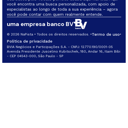
você encontra uma busca personalizada, com apoio de
especialistas ao longo de toda a sua experiência – agora
você pode contar com quem realmente entende.
uma empresa banco BV
Termo de uso
© 2026 NaPista • Todos os direitos reservados. •
•
Política de privacidade
BVIA Negócios e Participações S.A. - CNPJ: 12.770.190/0001-05
Avenida Presidente Juscelino Kubitschek, 180, Andar 16, Itaim Bibi
- CEP 04543-000, São Paulo - SP