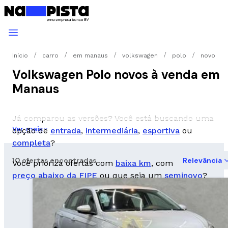
Início
carro
em manaus
volkswagen
polo
novo
Volkswagen Polo novos à venda em
Manaus
Já comparou as versões? Você está buscando uma
Ver mais
opção de
entrada
,
intermediária
,
esportiva
ou
completa
?
10 ofertas encontradas
Relevância
Você prioriza ofertas com
baixa km
, com
preço abaixo da FIPE
ou que seja um
seminovo
?