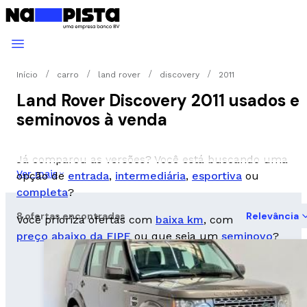
Início
carro
land rover
discovery
2011
Land Rover Discovery 2011 usados e
seminovos à venda
Já comparou as versões? Você está buscando uma
Ver mais
opção de
entrada
,
intermediária
,
esportiva
ou
completa
?
8 ofertas encontradas
Relevância
Você prioriza ofertas com
baixa km
, com
preço abaixo da FIPE
ou que seja um
seminovo
?