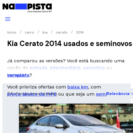
Início
carro
kia
cerato
2014
Kia Cerato 2014 usados e seminovos
Já comparou as versões? Você está buscando uma
opção de
entrada
,
intermediária
,
esportiva
ou
completa
?
Ver mais
Você prioriza ofertas com
baixa km
, com
34 ofertas encontradas
Relevância
preço abaixo da FIPE
ou que seja um
seminovo
?