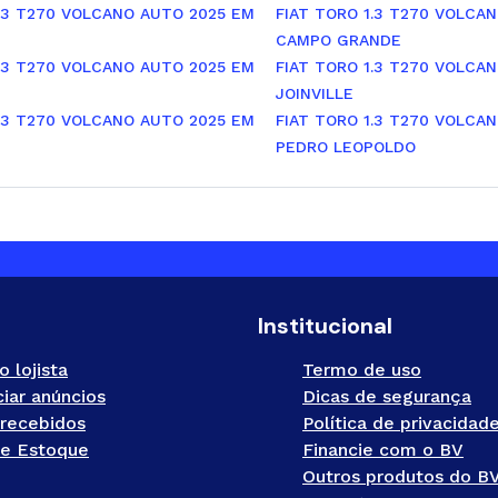
1.3 T270 VOLCANO AUTO 2025 EM
FIAT TORO 1.3 T270 VOLCA
CAMPO GRANDE
1.3 T270 VOLCANO AUTO 2025 EM
FIAT TORO 1.3 T270 VOLCA
JOINVILLE
1.3 T270 VOLCANO AUTO 2025 EM
FIAT TORO 1.3 T270 VOLCA
PEDRO LEOPOLDO
Institucional
o lojista
Termo de uso
iar anúncios
Dicas de segurança
recebidos
Política de privacidad
e Estoque
Financie com o BV
Outros produtos do B