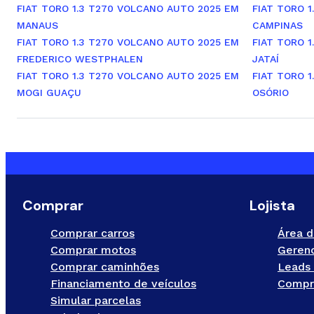
FIAT TORO 1.3 T270 VOLCANO AUTO 2025 EM
FIAT TORO 
MANAUS
CAMPINAS
FIAT TORO 1.3 T270 VOLCANO AUTO 2025 EM
FIAT TORO 
FREDERICO WESTPHALEN
JATAÍ
FIAT TORO 1.3 T270 VOLCANO AUTO 2025 EM
FIAT TORO 
MOGI GUAÇU
OSÓRIO
Comprar
Lojista
Comprar carros
Área d
Comprar motos
Gerenc
Comprar caminhões
Leads 
Financiamento de veículos
Compr
Simular parcelas