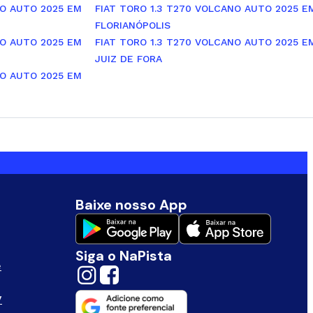
NO AUTO 2025 EM
FIAT TORO 1.3 T270 VOLCANO AUTO 2025 E
FLORIANÓPOLIS
NO AUTO 2025 EM
FIAT TORO 1.3 T270 VOLCANO AUTO 2025 E
JUIZ DE FORA
NO AUTO 2025 EM
Baixe nosso App
Siga o NaPista
e
V