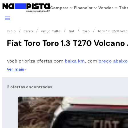
Comprar
Financiar
Vender
Tabe
Início
carro
em joinville
fiat
toro
toro 1.3 t270 vol
Fiat Toro Toro 1.3 T270 Volcan
Você prioriza ofertas com
baixa km
, com
preço abaixo
Ver mais
2 ofertas encontradas