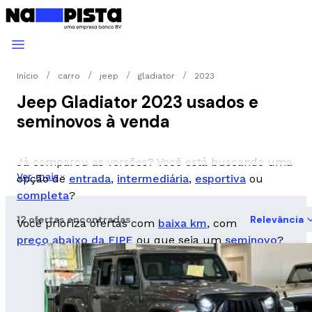
Início
carro
jeep
gladiator
2023
Jeep Gladiator 2023 usados e
seminovos à venda
Já comparou as versões? Você está buscando uma
Ver mais
opção de
entrada
,
intermediária
,
esportiva
ou
completa
?
12 ofertas encontradas
Relevância
Você prioriza ofertas com
baixa km
, com
preço abaixo da FIPE
ou que seja um
seminovo
?