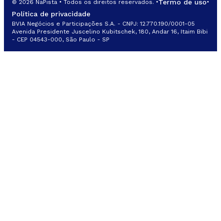
Termo de uso
© 2026 NaPista • Todos os direitos reservados. •
•
Política de privacidade
BVIA Negócios e Participações S.A. - CNPJ: 12.770.190/0001-05
Avenida Presidente Juscelino Kubitschek, 180, Andar 16, Itaim Bibi
- CEP 04543-000, São Paulo - SP