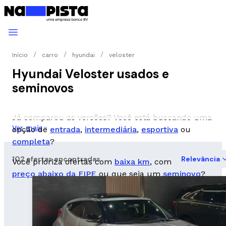
Início
carro
hyundai
veloster
Hyundai Veloster usados e
seminovos
Já comparou as versões? Você está buscando uma
Ver mais
opção de
entrada
,
intermediária
,
esportiva
ou
completa
?
102 ofertas encontradas
Relevância
Você prioriza ofertas com
baixa km
, com
preço abaixo da FIPE
ou que seja um
seminovo
?