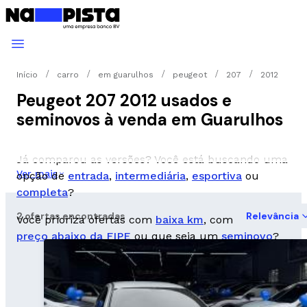
Início
carro
em guarulhos
peugeot
207
2012
Peugeot 207 2012 usados e
seminovos à venda em Guarulhos
Já comparou as versões? Você está buscando uma
Ver mais
opção de
entrada
,
intermediária
,
esportiva
ou
completa
?
2 ofertas encontradas
Relevância
Você prioriza ofertas com
baixa km
, com
preço abaixo da FIPE
ou que seja um
seminovo
?