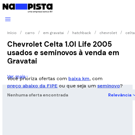
Início
carro
em gravatai
hatchback
chevrolet
celta 
Chevrolet Celta 1.0l Life 2005
usados e seminovos à venda em
Gravatai
Ver mais
Você prioriza ofertas com
baixa km
, com
preço abaixo da FIPE
ou que seja um
seminovo
?
Nenhuma oferta encontrada
Relevância