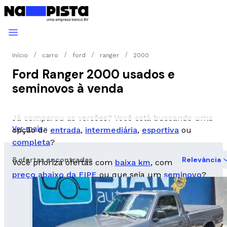
Início
carro
ford
ranger
2000
Ford Ranger 2000 usados e
seminovos à venda
Já comparou as versões? Você está buscando uma
Ver mais
opção de
entrada
,
intermediária
,
esportiva
ou
completa
?
8 ofertas encontradas
Relevância
Você prioriza ofertas com
baixa km
, com
preço abaixo da FIPE
ou que seja um
seminovo
?