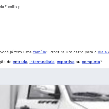
la Fipe
Blog
você já tem uma
família
? Procura um carro para o
dia a 
pção de
entrada
,
intermediária
,
esportiva
ou
completa
?