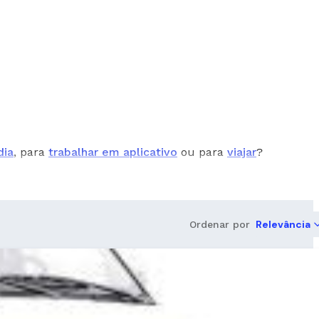
dia
, para
trabalhar em aplicativo
ou para
viajar
?
Relevância
Ordenar por