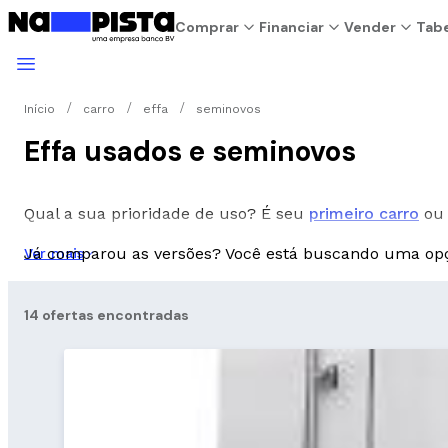
Comprar
Financiar
Vender
Tabe
Início
carro
effa
seminovos
Effa usados e seminovos
Qual a sua prioridade de uso? É seu
primeiro carro
ou 
Já comparou as versões? Você está buscando uma o
Ver mais
14 ofertas encontradas