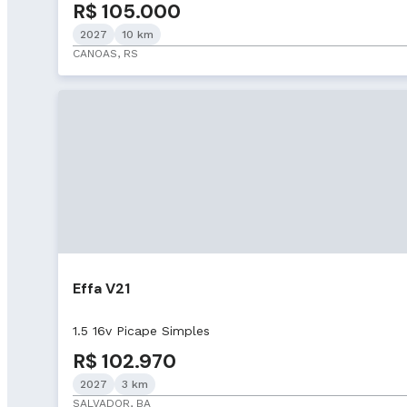
R$ 105.000
2027
10 km
CANOAS, RS
Effa V21
1.5 16v Picape Simples
R$ 102.970
2027
3 km
SALVADOR, BA