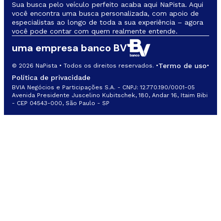
Sua busca pelo veículo perfeito acaba aqui NaPista. Aqui
você encontra uma busca personalizada, com apoio de
especialistas ao longo de toda a sua experiência – agora
você pode contar com quem realmente entende.
uma empresa banco BV
Termo de uso
© 2026 NaPista • Todos os direitos reservados. •
•
Política de privacidade
BVIA Negócios e Participações S.A. - CNPJ: 12.770.190/0001-05
Avenida Presidente Juscelino Kubitschek, 180, Andar 16, Itaim Bibi
- CEP 04543-000, São Paulo - SP