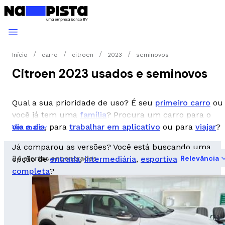
Início
carro
citroen
2023
seminovos
Citroen 2023 usados e seminovos
Qual a sua prioridade de uso? É seu
primeiro carro
ou
você já tem uma
família
? Procura um carro para o
dia a dia
, para
trabalhar em aplicativo
ou para
viajar
?
Ver mais
Já comparou as versões? Você está buscando uma
24 ofertas encontradas
Relevância
opção de
entrada
,
intermediária
,
esportiva
ou
completa
?