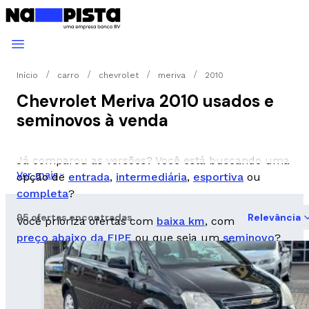
Início
carro
chevrolet
meriva
2010
Chevrolet Meriva 2010 usados e
seminovos à venda
Já comparou as versões? Você está buscando uma
Ver mais
opção de
entrada
,
intermediária
,
esportiva
ou
completa
?
95 ofertas encontradas
Relevância
Você prioriza ofertas com
baixa km
, com
preço abaixo da FIPE
ou que seja um
seminovo
?