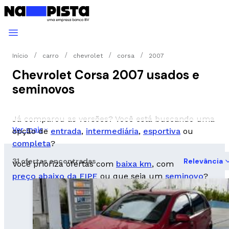
Início
carro
chevrolet
corsa
2007
Chevrolet Corsa 2007 usados e
seminovos
Já comparou as versões? Você está buscando uma
Ver mais
opção de
entrada
,
intermediária
,
esportiva
ou
completa
?
31 ofertas encontradas
Relevância
Você prioriza ofertas com
baixa km
, com
preço abaixo da FIPE
ou que seja um
seminovo
?