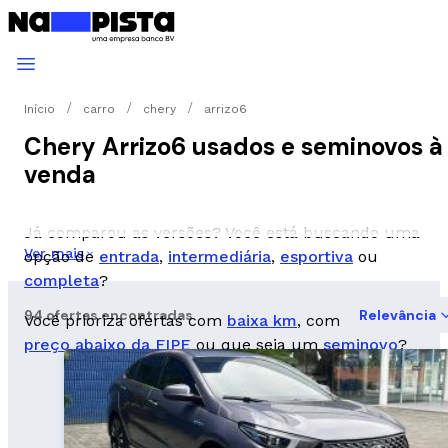
Início
carro
chery
arrizo6
Chery Arrizo6 usados e seminovos à
venda
Já comparou as versões? Você está buscando uma
Ver mais
opção de
entrada
,
intermediária
,
esportiva
ou
completa
?
94 ofertas encontradas
Relevância
Você prioriza ofertas com
baixa km
, com
preço abaixo da FIPE
ou que seja um
seminovo
?