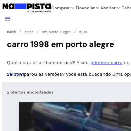
Comprar
Financiar
Vender
Tabe
Início
carro
em porto alegre
1998
carro 1998 em porto alegre
Qual a sua prioridade de uso? É seu
primeiro carro
ou 
Já comparou as versões? Você está buscando uma o
Ver mais
2 ofertas encontradas