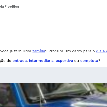
la Fipe
Blog
você já tem uma
família
? Procura um carro para o
dia a 
pção de
entrada
,
intermediária
,
esportiva
ou
completa
?