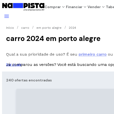
Comprar
Financiar
Vender
Tabe
Início
carro
em porto alegre
2024
carro 2024 em porto alegre
Qual a sua prioridade de uso? É seu
primeiro carro
ou 
Já comparou as versões? Você está buscando uma o
Ver mais
240 ofertas encontradas