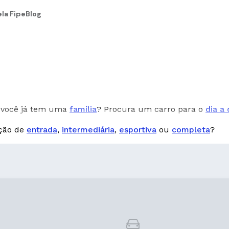
la Fipe
Blog
você já tem uma
família
? Procura um carro para o
dia a 
pção de
entrada
,
intermediária
,
esportiva
ou
completa
?