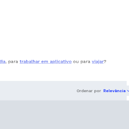
dia
, para
trabalhar em aplicativo
ou para
viajar
?
Relevância
Ordenar por