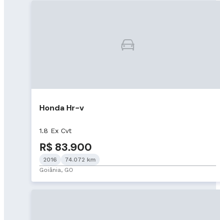
Honda Hr-v
1.8 Ex Cvt
R$ 83.900
2016
74.072 km
Goiânia, GO