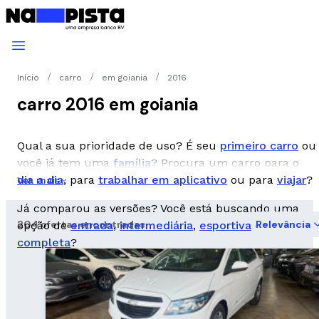
Início
carro
em goiania
2016
carro 2016 em goiania
Qual a sua prioridade de uso? É seu
primeiro carro
ou
você já tem uma
família
? Procura um carro para o
dia a dia
, para
trabalhar em aplicativo
ou para
viajar
?
Ver mais
Já comparou as versões? Você está buscando uma
204 ofertas encontradas
Relevância
opção de
entrada
,
intermediária
,
esportiva
ou
completa
?